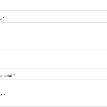
a *
r email *
a *