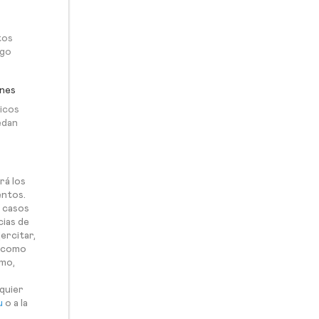
tos
igo
ones
nicos
edan
rá los
entos.
s casos
cias de
ercitar,
í como
smo,
s
quier
u
o a la