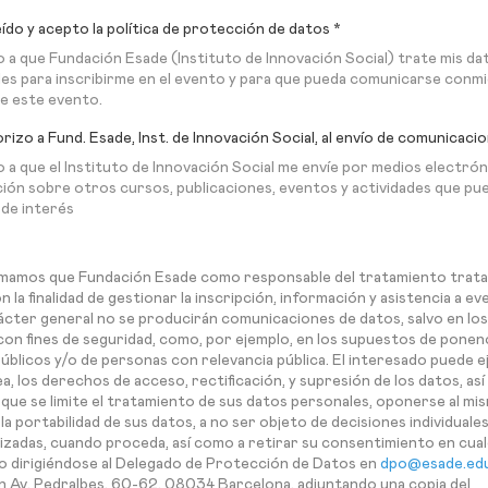
eído y acepto la política de protección de datos *
 a que Fundación Esade (Instituto de Innovación Social) trate mis da
es para inscribirme en el evento y para que pueda comunicarse conm
e este evento.
rizo a Fund. Esade, Inst. de Innovación Social, al envío de comunicaci
 a que el Instituto de Innovación Social me envíe por medios electró
ión sobre otros cursos, publicaciones, eventos y actividades que pu
 de interés
mamos que Fundación Esade como responsable del tratamiento trata
 la finalidad de gestionar la inscripción, información y asistencia a ev
cter general no se producirán comunicaciones de datos, salvo en lo
con fines de seguridad, como, por ejemplo, en los supuestos de ponen
úblicos y/o de personas con relevancia pública. El interesado puede ej
sea, los derechos de acceso, rectificación, y supresión de los datos, as
r que se limite el tratamiento de sus datos personales, oponerse al mi
 la portabilidad de sus datos, a no ser objeto de decisiones individuale
zadas, cuando proceda, así como a retirar su consentimiento en cual
dirigiéndose al Delegado de Protección de Datos en
dpo@esade.ed
n Av. Pedralbes, 60-62, 08034 Barcelona, adjuntando una copia del