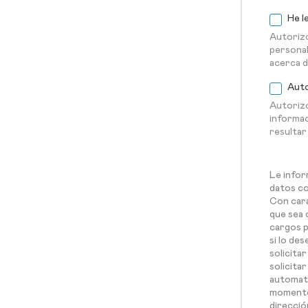
He l
Autorizo
personal
acerca d
Auto
Autorizo
informac
resultar
Le infor
datos con
Con cará
que sea 
cargos p
si lo de
solicita
solicitar
automati
momento 
direcció